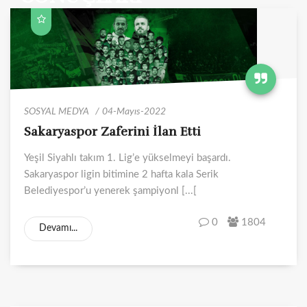
SOSYAL MEDYA
04-Mayıs-2022
Sakaryaspor Zaferini İlan Etti
Yeşil Siyahlı takım 1. Lig’e yükselmeyi başardı.
Sakaryaspor ligin bitimine 2 hafta kala Serik
Belediyespor’u yenerek şampiyonl [...[
0
1804
Devamı...