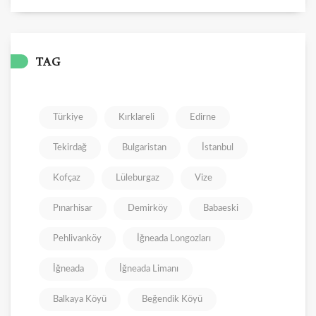
TAG
Türkiye
Kırklareli
Edirne
Tekirdağ
Bulgaristan
İstanbul
Kofçaz
Lüleburgaz
Vize
Pınarhisar
Demirköy
Babaeski
Pehlivanköy
İğneada Longozları
İğneada
İğneada Limanı
Balkaya Köyü
Beğendik Köyü