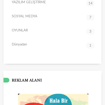
YAZILIM GELİŞTİRME
14
SOSYAL MEDYA
7
OYUNLAR
3
Dünyadan
1
REKLAM ALANI