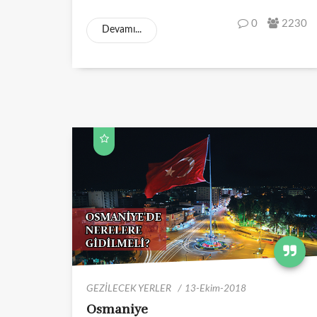
0
2230
Devamı...
GEZİLECEK YERLER
13-Ekim-2018
Osmaniye