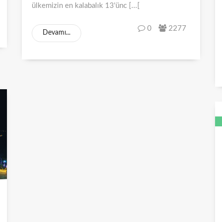
ülkemizin en kalabalık 13'ünc [...[
0
2277
Devamı...