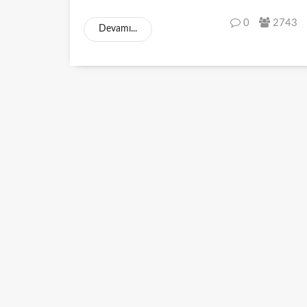
0
2743
Devamı...