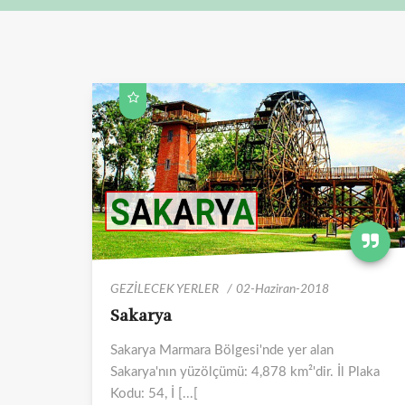
GEZİLECEK YERLER
02-Haziran-2018
Sakarya
Sakarya Marmara Bölgesi'nde yer alan
Sakarya'nın yüzölçümü: 4,878 km²'dir. İl Plaka
Kodu: 54, İ [...[