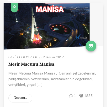
GEZİLECEK YERLER
06-Kasım-2017
Mesir Macunu Manisa
Mesir Macunu Manisa Manisa , Osmanlı şehzadelerinin,
padişahlarının, vezirlerinin, sadrazamlarının doğdukları,
yetiştikleri, yaşad [...[
1
1885
Devamı...