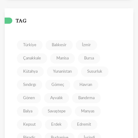
TAG
Türkiye
Balıkesir
İzmir
Çanakkale
Manisa
Bursa
Kütahya
Yunanistan
Susurluk
Sındırgı
Gömeç
Havran
Gönen
Ayvalık
Bandırma
Balya
Savaştepe
Manyas
Kepsut
Erdek
Edremit
Bigadiç
Burhaniye
İvrindi