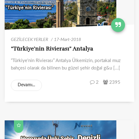
GEZİLECEK YERLER
17-Mart-2018
“Türkiye'nin Rivierası” Antalya
“Türkiye'nin Rivierası” Antalya Ülkemizin, portakal muz
bahçesi olarak da bilinen bu güzel şehir doğal g&u [...[
2
2395
Devamı...