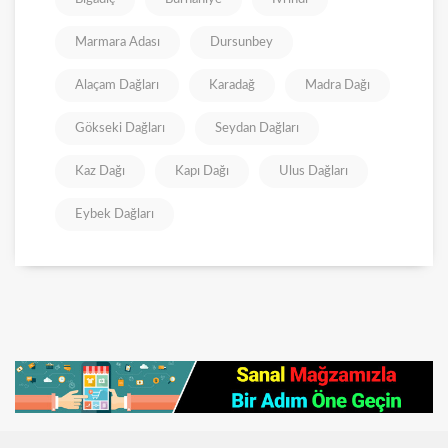
Marmara Adası
Dursunbey
Alaçam Dağları
Karadağ
Madra Dağı
Gökseki Dağları
Seydan Dağları
Kaz Dağı
Kapı Dağı
Ulus Dağları
Eybek Dağları