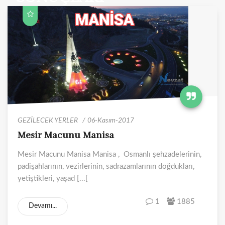
GEZİLECEK YERLER
06-Kasım-2017
Mesir Macunu Manisa
Mesir Macunu Manisa Manisa , Osmanlı şehzadelerinin,
padişahlarının, vezirlerinin, sadrazamlarının doğdukları,
yetiştikleri, yaşad [...[
1
1885
Devamı...