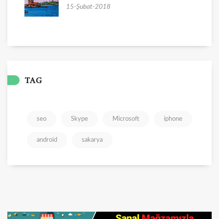
15-Şubat-2018
TAG
seo
Skype
Microsoft
iphone
android
sakarya