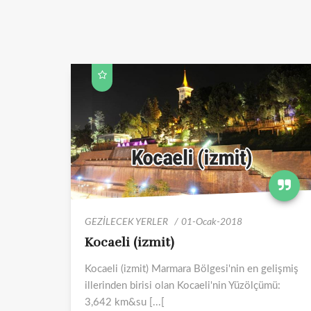
GEZİLECEK YERLER
01-Ocak-2018
Kocaeli (izmit)
Kocaeli (izmit) Marmara Bölgesi'nin en gelişmiş
illerinden birisi olan Kocaeli'nin Yüzölçümü:
3,642 km&su [...[