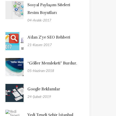
Sosyal Paylaşım Siteleri
Resim Boyutları
04-Aralık-2017
A'dan Z'ye SEO Rehberi
21-Kasım-2017
“Göller Memleketi” Burdur.
05-Haziran-2018
Google Reklamlar
24-Şubat-2019
Yedi Tepeli Şehir İstanbul