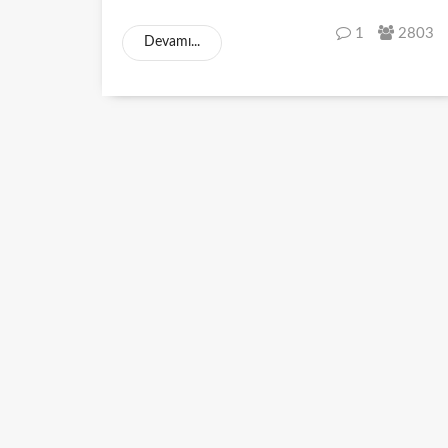
1
2803
Devamı...