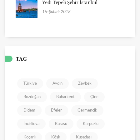
Yedi Tepeli Şehir İstanbul
15-Şubat-2018
TAG
Türkiye
Aydın
Zeybek
Bozdoğan
Buharkent
Çine
Didem
Efeler
Germencik
İncirliova
Karasu
Karpuzlu
Koçarlı
Köşk
Kuşadası