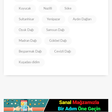
Kuyucak
Nazilli
Söke
Sultanhisar
Yenipazar
Aydın Dağları
Oyuk Dağı
Samsun Dağı
Madran Dağı
Gökbel Dağı
Beşparmak Dağı
Cevizli Dağı
Kuşadası didim