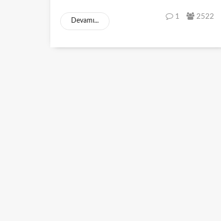
1
2522
Devamı...