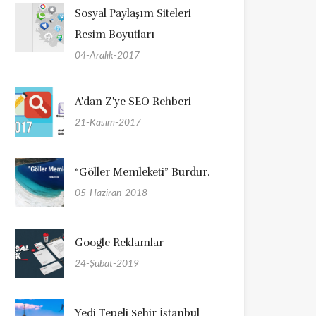
Sosyal Paylaşım Siteleri
Resim Boyutları
04-Aralık-2017
A'dan Z'ye SEO Rehberi
21-Kasım-2017
“Göller Memleketi” Burdur.
05-Haziran-2018
Google Reklamlar
24-Şubat-2019
Yedi Tepeli Şehir İstanbul