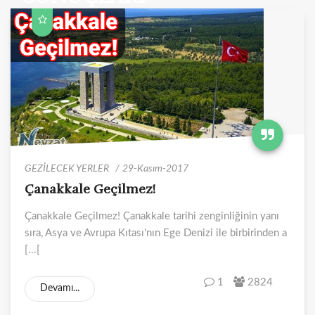
GEZİLECEK YERLER
29-Kasım-2017
Çanakkale Geçilmez!
Çanakkale Geçilmez! Çanakkale tarihi zenginliğinin yanı
sıra, Asya ve Avrupa Kıtası'nın Ege Denizi ile birbirinden a
[...[
1
2824
Devamı...