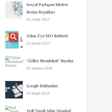
Sosyal Paylaşım Siteleri
Resim Boyutları
04-Aralık-2017
A'dan Z'ye SEO Rehberi
21-Kasım-2017
“Göller Memleketi” Burdur.
05-Haziran-2018
Google Reklamlar
24-Şubat-2019
Yedi Tepeli Şehir İstanbul