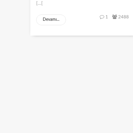
[...[
1
2488
Devamı...