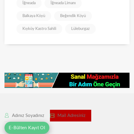
İğneada
İğneada Limanı
Balkaya Köyü
Beğendik Köyü
Kıyköy Kastro Sahili
Lüleburgaz