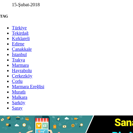
15-Şubat-2018
TAG
Türkiye
Tekirdağ
Kırklareli
Edirne
Çanakkale
İstanbul
Trakya
Marmara
Hayrabolu
Çerkezköy
Çorlu
Marmara Ereğlisi
Muratlı
Malkara
Şarköy
Saray