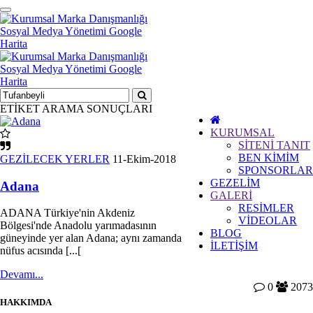
Toggle
navigation
ETİKET ARAMA SONUÇLARI
KURUMSAL
SİTENİ TANIT
BEN KİMİM
GEZİLECEK YERLER
11-Ekim-2018
SPONSORLAR
GEZELİM
Adana
GALERİ
RESİMLER
ADANA Türkiye'nin Akdeniz
VİDEOLAR
Bölgesi'nde Anadolu yarımadasının
BLOG
güneyinde yer alan Adana; aynı zamanda
İLETİŞİM
nüfus acısında [...[
Devamı...
0
2073
HAKKIMDA