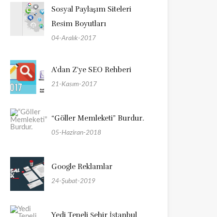
Sosyal Paylaşım Siteleri
Resim Boyutları
04-Aralık-2017
A'dan Z'ye SEO Rehberi
21-Kasım-2017
“Göller Memleketi” Burdur.
05-Haziran-2018
Google Reklamlar
24-Şubat-2019
Yedi Tepeli Şehir İstanbul