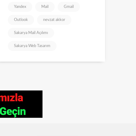
Yandex
Mail
Gmail
Outlook
nevzat akkor
Sakarya Mail Açılımı
Sakarya Web Tasarım