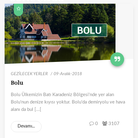
GEZİLECEK YERLER
09-Aralık-2018
Bolu
Bolu Ülkemizin Batı Karadeniz Bölgesi'nde yer alan
Bolu'nun denize kıyısı yoktur. Bolu'da demiryolu ve hava
alanı da bul [...[
0
3107
Devamı...