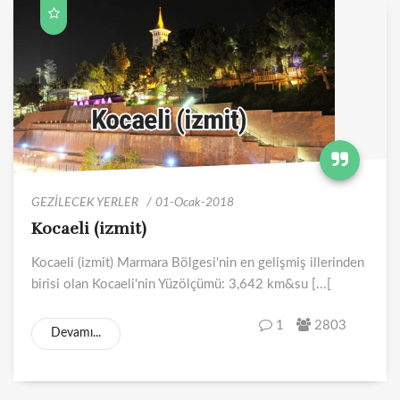
GEZİLECEK YERLER
01-Ocak-2018
Kocaeli (izmit)
Kocaeli (izmit) Marmara Bölgesi'nin en gelişmiş illerinden
birisi olan Kocaeli'nin Yüzölçümü: 3,642 km&su [...[
1
2803
Devamı...