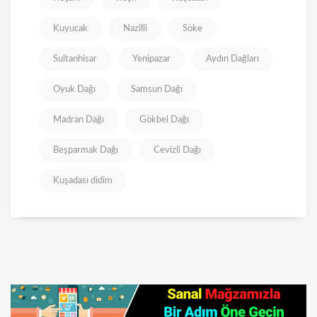
Kuyucak
Nazilli
Söke
Sultanhisar
Yenipazar
Aydın Dağları
Oyuk Dağı
Samsun Dağı
Madran Dağı
Gökbel Dağı
Beşparmak Dağı
Cevizli Dağı
Kuşadası didim