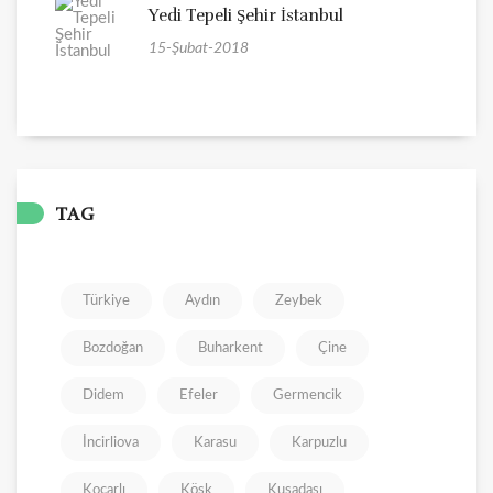
Yedi Tepeli Şehir İstanbul
15-Şubat-2018
TAG
Türkiye
Aydın
Zeybek
Bozdoğan
Buharkent
Çine
Didem
Efeler
Germencik
İncirliova
Karasu
Karpuzlu
Koçarlı
Köşk
Kuşadası